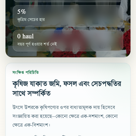
5%
কৃত্রিম সেচের হার
0 haul
বছর পূর্ণ হওয়ার শর্ত নেই
সংক্ষিপ্ত পরিচিতি
কৃষিজ যাকাত জমি, ফসল এবং সেচপদ্ধতির
সাথে সম্পর্কিত
উৎসে উশরকে কৃষিপণ্যের ওপর বাধ্যতামূলক দায় হিসেবে
সংজ্ঞায়িত করা হয়েছে—কোনো ক্ষেত্রে এক-দশমাংশ, কোনো
ক্ষেত্রে এক-বিশমাংশ।