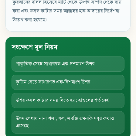
কুরআনের দলিল হিসেবে মাটি থেকে উৎপন্ন সম্পদ থেকে ব্যয়
করা এবং ফসল কাটার সময় আল্লাহর হক আদায়ের নির্দেশনা
উল্লেখ করা হয়েছে।
সংক্ষেপে মূল নিয়ম
প্রাকৃতিক সেচে সাধারণত এক-দশমাংশ উশর
কৃত্রিম সেচে সাধারণত এক-বিশমাংশ উশর
উশর ফসল কাটার সময় দিতে হয়; হাওলের শর্ত নেই
উৎস-লেখায় নানা শস্য, ফল, সবজি এমনকি মধুর কথাও
এসেছে