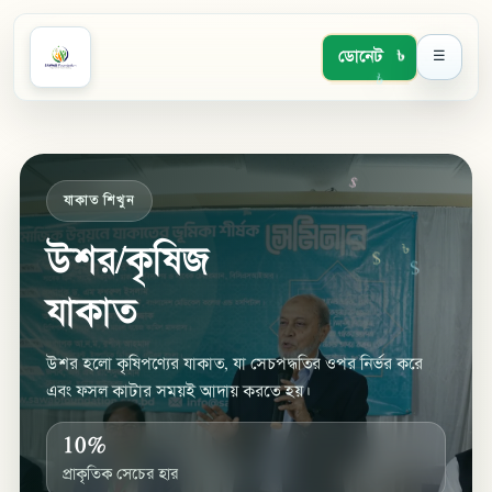
ডোনেট
☰
৳
$
যাকাত শিখুন
$
৳
উশর/কৃষিজ
$
৳
$
যাকাত
উশর হলো কৃষিপণ্যের যাকাত, যা সেচপদ্ধতির ওপর নির্ভর করে
এবং ফসল কাটার সময়ই আদায় করতে হয়।
10%
প্রাকৃতিক সেচের হার