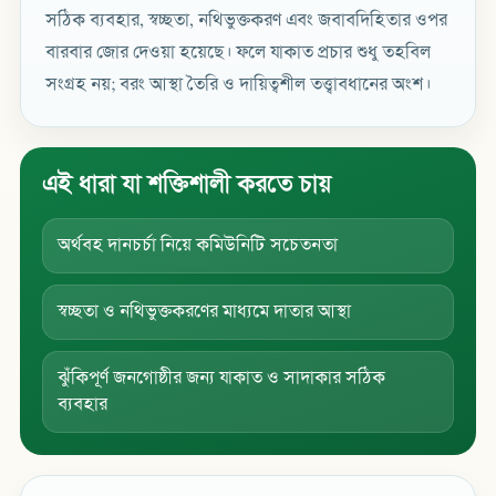
সঠিক ব্যবহার, স্বচ্ছতা, নথিভুক্তকরণ এবং জবাবদিহিতার ওপর
বারবার জোর দেওয়া হয়েছে। ফলে যাকাত প্রচার শুধু তহবিল
সংগ্রহ নয়; বরং আস্থা তৈরি ও দায়িত্বশীল তত্ত্বাবধানের অংশ।
এই ধারা যা শক্তিশালী করতে চায়
অর্থবহ দানচর্চা নিয়ে কমিউনিটি সচেতনতা
স্বচ্ছতা ও নথিভুক্তকরণের মাধ্যমে দাতার আস্থা
ঝুঁকিপূর্ণ জনগোষ্ঠীর জন্য যাকাত ও সাদাকার সঠিক
ব্যবহার