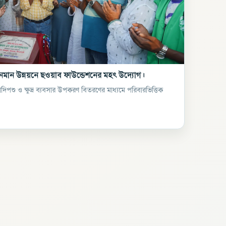
ীবনমান উন্নয়নে ছওয়াব ফাউন্ডেশনের মহৎ উদ্যোগ।
পশু ও ক্ষুদ্র ব্যবসার উপকরণ বিতরণের মাধ্যমে পরিবারভিত্তিক