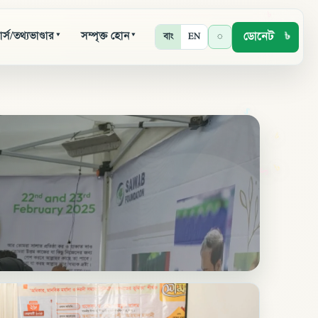
র্স/তথ্যভাণ্ডার
সম্পৃক্ত হোন
ডোনেট
◌
বাং
EN
▾
▾
৳
৳
৳
৳
৳
৳
$