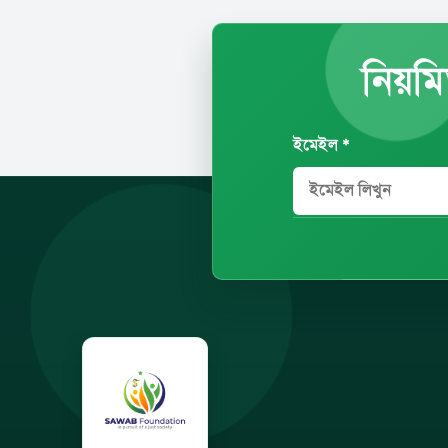
নিয়মি
ইমেইল *