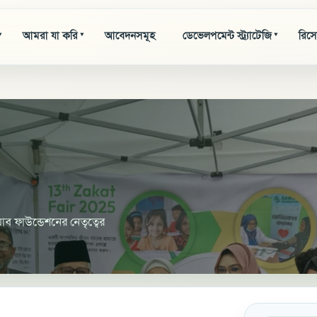
আমরা যা করি
আবেদনসমূহ
ডেভেলপমেন্ট স্ট্র্যাটেজি
রিসো
▾
▾
▾
য়াব ফাউন্ডেশনের নেতৃত্বের