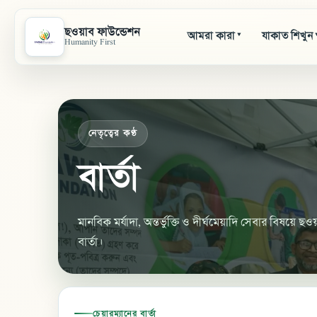
ছওয়াব ফাউন্ডেশন
আমরা কারা
যাকাত শিখুন
▾
Humanity First
নেতৃত্বের কণ্ঠ
বার্তা
মানবিক মর্যাদা, অন্তর্ভুক্তি ও দীর্ঘমেয়াদি সেবার বিষয়ে ছও
বার্তা।
চেয়ারম্যানের বার্তা