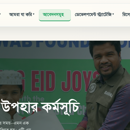
আমরা যা করি
আবেদনসমূহ
ডেভেলপমেন্ট স্ট্র্যাটেজি
রিসো
▾
▾
▾
উপহার কর্মসূচি
বিত্র সময়—এমন এক