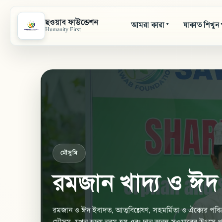
ছওয়াব ফাউন্ডেশন
আমরা কারা
যাকাত শিখুন
▾
Humanity First
মৌসুমি
রমজান খাদ্য ও ঈদ 
রমজান ও ঈদ ইবাদত, আত্মবিশ্লেষণ, সহমর্মিতা ও ঐক্যের প