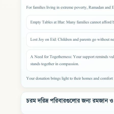
For families living in extreme poverty, Ramadan and E
Empty Tables at Iftar: Many families cannot afford ba
Lost Joy on Eid: Children and parents go without new
A Need for Togetherness: Your support reminds vuln
stands together in compassion.
Your donation brings light to their homes and comfort
চরম দরিদ্র পরিবারগুলোর জন্য রমজান 