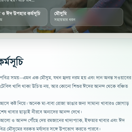
পরিণত হয়। এটি এমন
 কোনো শিশুর ঈদের
য ও ঈদ উপহার কর্মসূচি
মৌসুমি
াম
সহায়তার ধরন
্মসূচি
র পবিত্র সময়—এমন এক মৌসুম, যখন হৃদয় নরম হয় এবং দান অনন্ত সওয়াবের
েবিল খালি থাকা উচিত নয়, আর কোনো শিশুর ঈদের আনন্দ থেকে বঞ্চিত
জান আসে কষ্ট নিয়ে। অনেক মা-বাবা রোজা ভাঙার জন্য সামান্য খাবারও জোগাড়
েষ খাবার ছাড়াই নীরবে অন্যদের আনন্দ দেখে।
র আলো ও আনন্দ পৌঁছে দেয় রমজানের খাদ্যপ্যাক, ইফতার খাবার এবং ঈদ
িত্র মৌসুমের বরকত মর্যাদার সঙ্গে উপভোগ করতে পারবে।