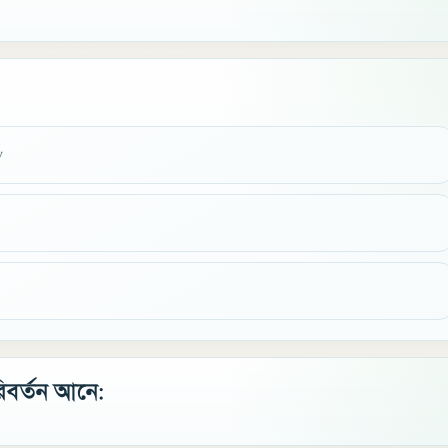
y
িবর্তন আনে: