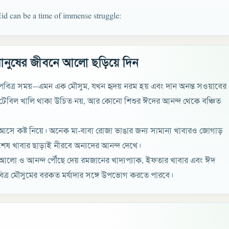
id can be a time of immense struggle:
ানুষের জীবনে আলো ছড়িয়ে দিন
র পবিত্র সময়—এমন এক মৌসুম, যখন হৃদয় নরম হয় এবং দান অনন্ত সওয়াবের
বিল খালি থাকা উচিত নয়, আর কোনো শিশুর ঈদের আনন্দ থেকে বঞ্চিত
ান আসে কষ্ট নিয়ে। অনেক মা-বাবা রোজা ভাঙার জন্য সামান্য খাবারও জোগাড়
েষ খাবার ছাড়াই নীরবে অন্যদের আনন্দ দেখে।
র আলো ও আনন্দ পৌঁছে দেয় রমজানের খাদ্যপ্যাক, ইফতার খাবার এবং ঈদ
িত্র মৌসুমের বরকত মর্যাদার সঙ্গে উপভোগ করতে পারবে।