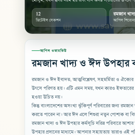
মৌসুম, যখন হৃদয় নরম হয় এবং দান অনন্ত সওয়াবের উৎসে 
সময়, যখন কারও ইফতারের টেবিল খালি থাকা উচিত নয়, আর
12
রমজান খাদ্
আনন্দ থেকে বঞ্চিত
ডিটেইল সেকশন
আপিল শিরোন
আপিল ওভারভিউ
রমজান খাদ্য ও ঈদ উপহার কর
রমজান ও ঈদ ইবাদত, আত্মবিশ্লেষণ, সহমর্মিতা ও ঐক্যে
উৎসে পরিণত হয়। এটি এমন সময়, যখন কারও ইফতারের ট
হওয়া উচিত নয়।
কিন্তু বাংলাদেশের অসংখ্য ঝুঁকিপূর্ণ পরিবারের জন্য রম
করতে পারেন না। আর ঈদ এলে শিশুরা নতুন পোশাক বা বিশ
রমজান খাদ্য ও ঈদ উপহার কর্মসূচি দরিদ্র পরিবারে আশা
উপহার প্রদানের মাধ্যমে। আপনার সহায়তায় তারাও এই পব