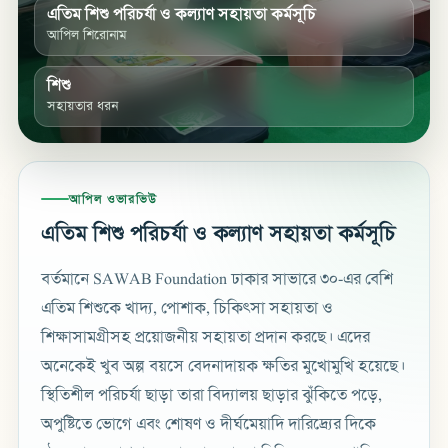
এতিম শিশু পরিচর্যা ও কল্যাণ সহায়তা কর্মসূচি
আপিল শিরোনাম
শিশু
সহায়তার ধরন
আপিল ওভারভিউ
এতিম শিশু পরিচর্যা ও কল্যাণ সহায়তা কর্মসূচি
বর্তমানে SAWAB Foundation ঢাকার সাভারে ৩০-এর বেশি
এতিম শিশুকে খাদ্য, পোশাক, চিকিৎসা সহায়তা ও
শিক্ষাসামগ্রীসহ প্রয়োজনীয় সহায়তা প্রদান করছে। এদের
অনেকেই খুব অল্প বয়সে বেদনাদায়ক ক্ষতির মুখোমুখি হয়েছে।
স্থিতিশীল পরিচর্যা ছাড়া তারা বিদ্যালয় ছাড়ার ঝুঁকিতে পড়ে,
অপুষ্টিতে ভোগে এবং শোষণ ও দীর্ঘমেয়াদি দারিদ্র্যের দিকে