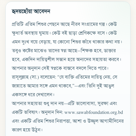
হৃদয়ছোঁয়া আবেদন
প্রতিটি এতিম শিশুর পেছনে আছে নীরব সংগ্রামের গল্প। কেউ
ক্ষুধার্ত অবস্থায় ঘুমায়। কেউ বই ছাড়া শ্রেণিকক্ষে বসে। কেউ
এমন দুঃখ বয়ে বেড়ায়, যা কোনো শিশুর কাঁধে থাকার কথা নয়।
তবুও কষ্টের মাঝেও তাদের স্বপ্ন আছে—শিক্ষক হবে, ডাক্তার
হবে, একদিন দায়িত্বশীল সন্তান হয়ে অন্যদের সহায়তা করবে।
আপনার অনুদান সেই স্বপ্নকে বাস্তবে বদলে দিতে পারে।
রাসূলুল্লাহ (সা.) বলেছেন: “যে ব্যক্তি এতিমের দায়িত্ব নেয়, সে
জান্নাতে আমার সঙ্গে এমন থাকবে,”—এবং তিনি দুই আঙুল
একসঙ্গে ধরে দেখালেন।
আপনার সহায়তা শুধু দান নয়—এটি ভালোবাসা, সুরক্ষা এবং
একটি ভবিষ্যৎ। অনুদান দিন: www.sawabfoundation.org.bd
এবং একটি এতিম শিশুর নিরাপত্তা, আশা ও উজ্জ্বল আগামীদিনের
কারণ হয়ে উঠুন।