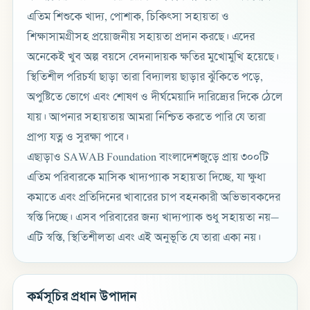
এতিম শিশুকে খাদ্য, পোশাক, চিকিৎসা সহায়তা ও
শিক্ষাসামগ্রীসহ প্রয়োজনীয় সহায়তা প্রদান করছে। এদের
অনেকেই খুব অল্প বয়সে বেদনাদায়ক ক্ষতির মুখোমুখি হয়েছে।
স্থিতিশীল পরিচর্যা ছাড়া তারা বিদ্যালয় ছাড়ার ঝুঁকিতে পড়ে,
অপুষ্টিতে ভোগে এবং শোষণ ও দীর্ঘমেয়াদি দারিদ্র্যের দিকে ঠেলে
যায়। আপনার সহায়তায় আমরা নিশ্চিত করতে পারি যে তারা
প্রাপ্য যত্ন ও সুরক্ষা পাবে।
এছাড়াও SAWAB Foundation বাংলাদেশজুড়ে প্রায় ৩০০টি
এতিম পরিবারকে মাসিক খাদ্যপ্যাক সহায়তা দিচ্ছে, যা ক্ষুধা
কমাতে এবং প্রতিদিনের খাবারের চাপ বহনকারী অভিভাবকদের
স্বস্তি দিচ্ছে। এসব পরিবারের জন্য খাদ্যপ্যাক শুধু সহায়তা নয়—
এটি স্বস্তি, স্থিতিশীলতা এবং এই অনুভূতি যে তারা একা নয়।
কর্মসূচির প্রধান উপাদান