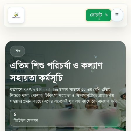
ডোনেট
☰
৳
$
শিশু
এতিম শিশু পরিচর্যা ও কল্যাণ
৳
৳
৳
$
৳
সহায়তা কর্মসূচি
বর্তমানে SAWAB Foundation ঢাকার সাভারে ৩০-এর বেশি এতিম
শিশুকে খাদ্য, পোশাক, চিকিৎসা সহায়তা ও শিক্ষাসামগ্রীসহ প্রয়োজনীয়
সহায়তা প্রদান করছে। এদের অনেকেই খুব অল্প বয়সে বেদনাদায়ক ক্ষতির
মুখোমুখি হয়েছে। স্থিতিশীল পরিচর্যা ছাড়
6
ডিটেইল সেকশন