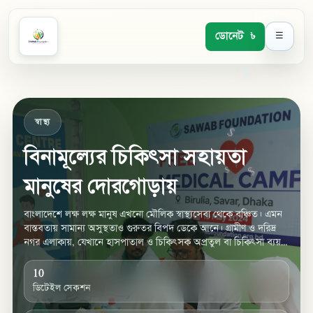
ডোনেট
☰
৳
৳
স্বাস্থ্য
বিনামূল্যের চিকিৎসা সহায়তা
৳
৳
৳
$
মানুষের দোরগোড়ায়
বাংলাদেশে লক্ষ লক্ষ মানুষ এখনো মৌলিক স্বাস্থ্যসেবা থেকে বঞ্চিত। এমন
বাস্তবতায় সামান্য অসুস্থতাও গুরুতর বিপদ ডেকে আনে। গ্রামীণ ও দরিদ্র
নগর এলাকায়, যেখানে হাসপাতাল ও চিকিৎসক অপ্রতুল বা চিকিৎসা ব্যয়
অস্বাভাবিক, সেখানে বিনা
10
ডিটেইল সেকশন