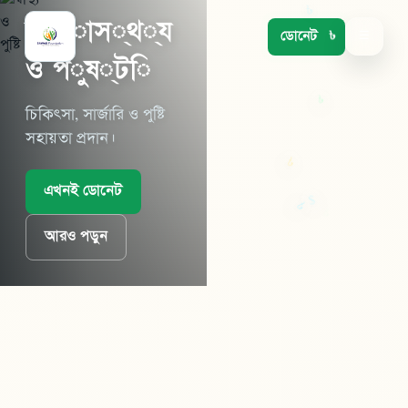
স
্
ব
া
স
্
থ
্
য
ডোনেট
☰
$
ও
প
ু
ষ
্
ট
ি
চিকিৎসা, সার্জারি ও পুষ্টি
$
সহায়তা প্রদান।
এখনই ডোনেট
৳
$
৳
৳
আরও পড়ুন