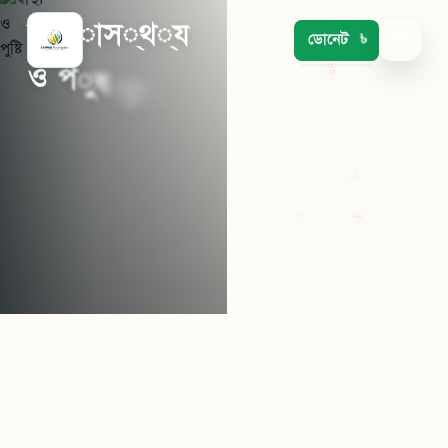
স
্
ব
া
স
্
থ
্
য
ডোনেট
☰
ও
প
ু
ষ
্
ট
ি
৳
চিকিৎসা, সার্জারি ও পুষ্টি
সহায়তা প্রদান।
৳
এখনই ডোনেট
৳
$
$
আরও পড়ুন