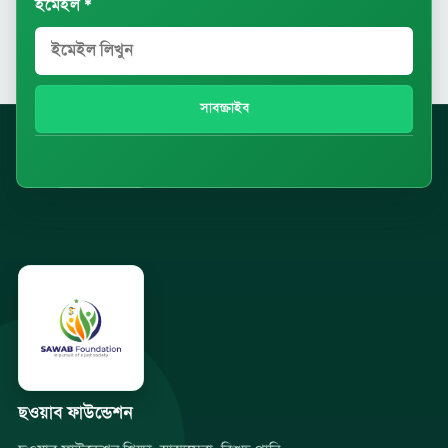
ইমেইল *
সাবস্ক্রাইব
ছওয়াব ফাউন্ডেশন